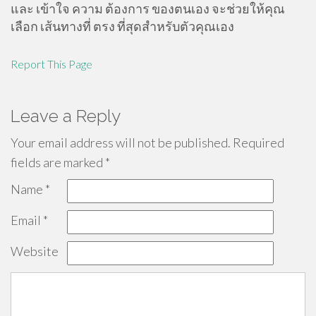
และ เข้าใจ ความ ต้องการ ของตนเอง จะช่วยให้คุณ
เลือก เส้นทางที่ ตรง ที่สุดสำหรับตัวคุณเอง
Report This Page
Leave a Reply
Your email address will not be published.
Required
fields are marked
*
Name
*
Email
*
Website