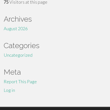
75
Visitors at this page
Archives
August 2026
Categories
Uncategorized
Meta
Report This Page
Log in