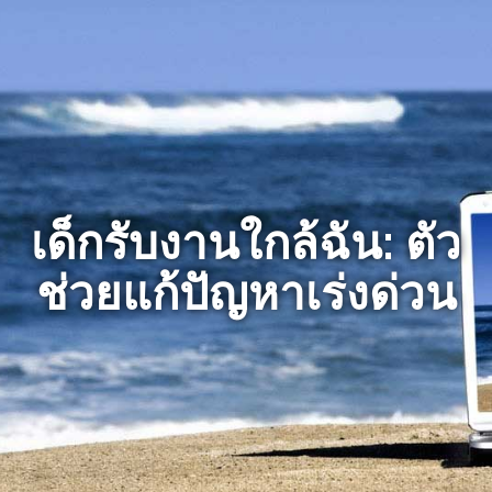
เด็กรับงานใกล้ฉัน: ตัว
ช่วยแก้ปัญหาเร่งด่วน